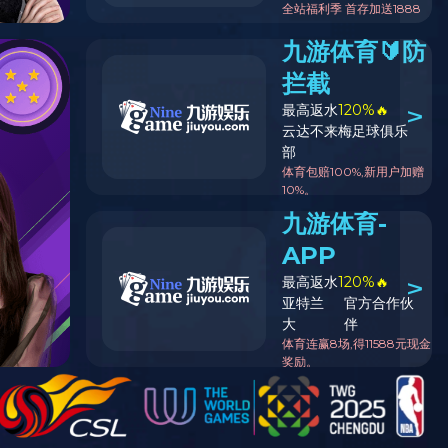
找到适合您的位置。