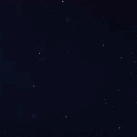
 就在你身边
来电咨询
米兰网站_米兰网页版(China)官方网站
米兰网站_米兰网页版(China)官方网站地址：北京市朝阳
在线咨询
区高碑店服仓国际
文化创意产业园KASO4层