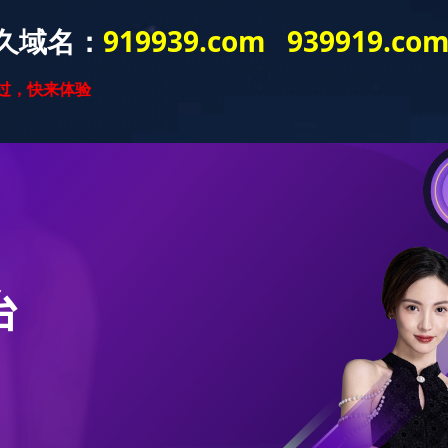
关于
服务
案例
技业务交给我们，
遗余力的将专业与专注，一步步地传递下去。
专业
最大作用。
当您加入 我们时，您将获得支持，