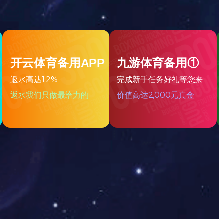
我们迫不及待
想见到你。