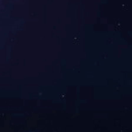
处
米兰网页版(China)官方网站
交流
新闻
联系