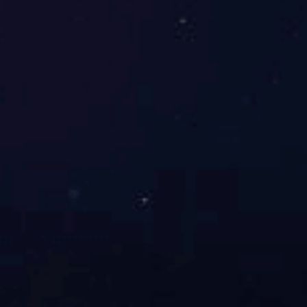
互联网
资深服务商