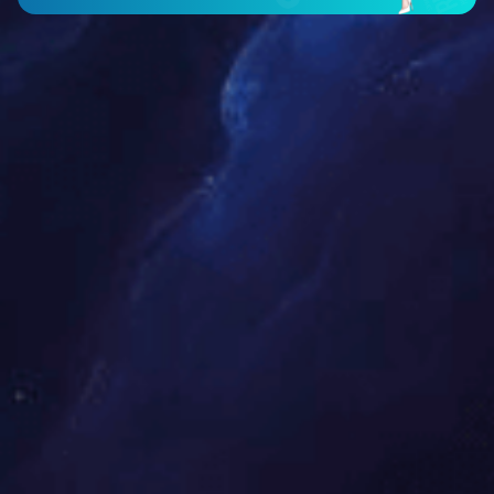
过程中提供了⾼质量的服务⽔平，为我们
印象，以出⾊
创新业务的开展提供了智能平台
作态度解决我
施耐德电⽓
战略规划部