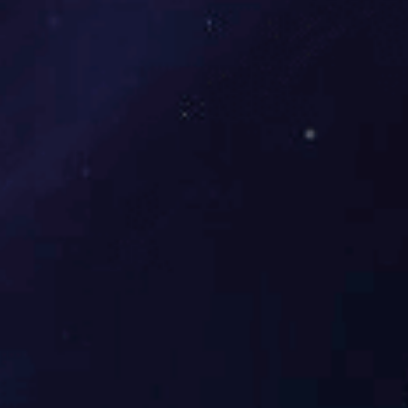
米兰网站_米兰网页版(China)官方网站项目团队平均行业经验超过
10年，技术研发团队占米兰网站_米兰网页版(China)官方网站比重
超过70%，能够灵活运用无代码工具与专业开发相结合的方式，
为企业提供高效、灵活的解决方案。我们支持等保二级、三级的
安全要求标准，确保系统安全可靠。
六、微交互与动态效果提升用户体验
2026年，微交互和动态效果将成为提升用户体验的关键：
视觉反馈减少用户流失
分步指引简化操作流程
动画讲解降低理解成本
连贯小动画引导用户完成复杂操作
米兰网站_米兰网页版(China)官方网站在互联网行业内提供高端定
制化网站解决方案方面有着20年的项目实施经验，我们的设计团
队擅长运用微交互和动态效果，提升用户体验和转化率。成功交
付客户2000多个项目的经验，使我们能够精准把握用户需求，设
计出既美观又实用的交互效果。