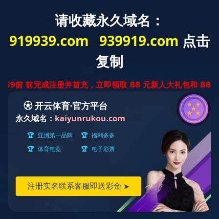
26
14
北京米兰网站_米兰网页版(China)官方网站发
布
《2026年网站建设七大趋势深度解析及价值方
案》
发表于 2026-03-05
米兰网站_米兰网页版(China)官
方网站观点