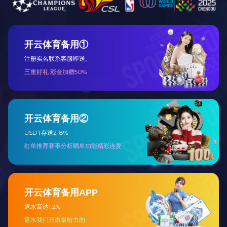
人力成本
智能优化建议
：基于用户数据和行业最佳实践，提供设计优化建
议，提升用户体验
米兰网站_米兰网页版(China)官方网站作为中国互联网数字化资深
服务商，自1998年成立以来，始终紧跟技术发展趋势。我们已建
立成熟的AI协同设计体系，将AI工具与专业设计师的创意能力相
结合，既保证设计效率，又确保品牌调性的精准传达。
二、极简与极繁设计风格的融合
2026年，网站设计风格将呈现"两极分化"与"有机融合"的双重特
征：
极简设计
：通过简洁布局和留白，将用户注意力集中在核心
信息上，适合追求专业、清晰品牌形象的企业
极繁设计
：运用鲜艳色彩、丰富图形和动态效果，打造独特
品牌个性，在同质化市场中脱颖而出
融合趋势
：品牌逐渐认识到设计不必走极端，关键是在保证
用户体验简洁的同时，保留品牌的活力和个性
米兰网站_米兰网页版(China)官方网站20多年来服务超过80家500