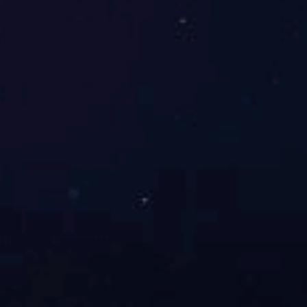
七、复古风格回归对抗"AI同质化"
在AI生成内容泛滥的背景下，复古风格开始流行，成为对抗"AI同
质化"的有效手段：
不对称布局
撞色搭配
复古字体运用
个性化创意设计
米兰网站_米兰网页版(China)官方网站业务覆盖全国20多个省市自
治区，涵盖科技、互联网、地产、智能制造、汽车、生物医药、
快消品、咨询管理、环保、化工等众多行业，积累了丰富的设计
经验。我们能够根据企业需求，灵活运用复古元素，打造具有个
性和温度的网站。
八、趋势之下，米兰网站_米兰网页版
(China)官方网站的核心价值与行动方案
面对2026年的七大趋势，米兰网站_米兰网页版(China)官方网站作
为中国互联网数字化资深服务商，将从以下几个方面为企业提供