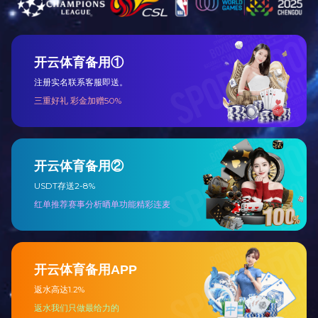
米兰网站_米兰网页版(China)官方网站诚贺 达梦数据官网全新上线
米兰网站_米兰网页版(China)官方网站助力 龙湖千丁数科官网全新上线
米兰网站_米兰网页版(China)官方网站恭贺 金隅集团官网全新上线
2026年网页设计趋势深度解析
北京米兰网站_米兰网页版(China)官方网站发布 《2026年网站建设七大趋势深度解析及价值方案》
猜你喜欢
米兰网站_米兰网页版(China)官方网站携手飞鹤乳业 打造千万中国妈妈的育儿私享平台
猴子请来的救兵——米兰网站_米兰网页版(China)官方网站
中纪委监察部官网2018新版上线 米兰网站_米兰网页版(China)官方网站设计增色彩
米兰网站_米兰网页版(China)官方网站助力SOHO3Q项目成功上线
米兰网站_米兰网页版(China)官方网站助力中科曙光，共绘科技新篇章