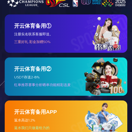
近期作品
科技
医疗
零售
地产
制