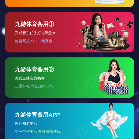
与您分享 见证未来
米兰网站_米兰网页版(China)官方网站诚
米兰网站_米
贺
力
达梦数据官网全新上线
龙湖千丁数
2026-03
2026-03
动态
动态
贵司在⽹站设计、开发、测试、上线运维
在⽹站建设中