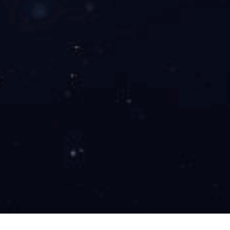
来电咨询
在线咨询
米兰网站_米兰网页版(China)官方网站
米兰网站_米兰网页版(China)官方网站地址：北京市朝阳区高碑店服
仓国际
文化创意产业园KASO4层
© 1998－2026 米兰网站_米兰网页版(China)官方网站 版权所有
京ICP备09021176号
公安机关备案号：11010502030953